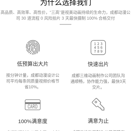
为什么选择我们
高品质、高效率、高性价，“三高”是视美动画持续的生命力，成都动漫公
司 30 道流程 0 风险拍片 3 天最快摄制 100% 合格交付
低预算出大片
快速出片
按分钟计量，成都动漫设计公
成都三维动画制作公司团队沟
司平均每条同质量视频价格节
通顺畅，协作能力强，最快3天
省10%。
交片。
满意为止
100%满意度