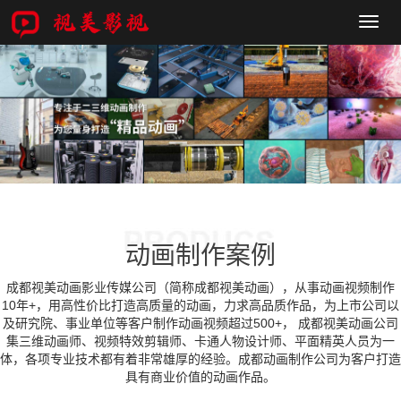
导
航
菜
单
动画制作案例
成都视美动画影业传媒公司（简称成都视美动画），从事动画视频制作
10年+，用高性价比打造高质量的动画，力求高品质作品，为上市公司以
及研究院、事业单位等客户制作动画视频超过500+， 成都视美动画公司
集三维动画师、视频特效剪辑师、卡通人物设计师、平面精英人员为一
体，各项专业技术都有着非常雄厚的经验。成都动画制作公司为客户打造
具有商业价值的动画作品。