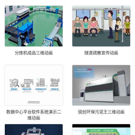
分拣机成品三维动画
隧道疏散宣传动画
数据中心平台软件系统演示二
锐创环保污泥王三维动画
维动画